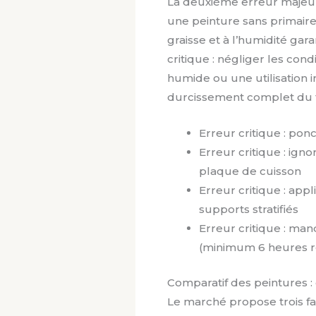
La deuxième erreur majeure
une peinture sans primair
graisse et à l’humidité gar
critique : négliger les con
humide ou une utilisation
durcissement complet du f
Erreur critique : pon
Erreur critique : ign
plaque de cuisson
Erreur critique : ap
supports stratifiés
Erreur critique : ma
(minimum 6 heures r
Comparatif des peintures :
Le marché propose trois f