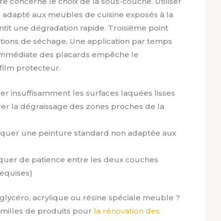
 concerne le choix de la sous-couche. Utiliser
e adapté aux meubles de cuisine exposés à la
antit une dégradation rapide. Troisième point
ditions de séchage. Une application par temps
 immédiate des placards empêche le
ilm protecteur.
cer insuffisamment les surfaces laquées lisses
orer la dégraissage des zones proches de la
pliquer une peinture standard non adaptée aux
nquer de patience entre les deux couches
equises)
 glycéro, acrylique ou résine spéciale meuble ?
amilles de produits pour
la rénovation des