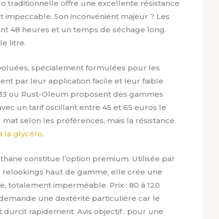
ro traditionnelle offre une excellente résistance
llant impeccable. Son inconvénient majeur ? Les
nt 48 heures et un temps de séchage long.
 litre.
évoluées, spécialement formulées pour les
nt par leur application facile et leur faible
33 ou Rust-Oleum proposent des gammes
avec un tarif oscillant entre 45 et 65 euros le
ou mat selon les préférences, mais la résistance
à la glycéro
.
thane constitue l’option premium. Utilisée par
s relookings haut de gamme, elle crée une
e, totalement imperméable. Prix : 80 à 120
on demande une dextérité particulière car le
 durcit rapidement. Avis objectif : pour une