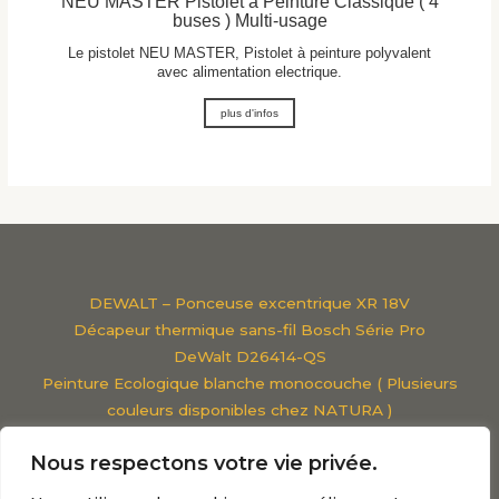
NEU MASTER Pistolet a Peinture Classique ( 4
buses ) Multi-usage
Le pistolet NEU MASTER, Pistolet à peinture polyvalent
avec alimentation electrique.
plus d'infos
DEWALT – Ponceuse excentrique XR 18V
Décapeur thermique sans-fil Bosch Série Pro
DeWalt D26414-QS
Peinture Ecologique blanche monocouche ( Plusieurs
couleurs disponibles chez NATURA )
Viscosimètre Classique
Nous respectons votre vie privée.
Pistolet à peinture parkside