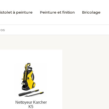
istolet à peinture
Peinture et finition
Bricolage
ros
Nettoyeur Karcher
K5