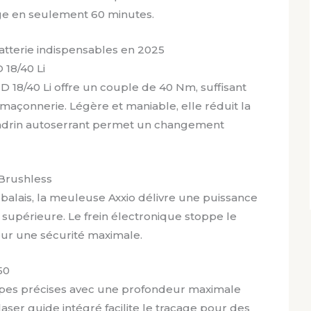
rge en seulement 60 minutes.
batterie indispensables en 2025
 18/40 Li
 18/40 Li offre un couple de 40 Nm, suffisant
 maçonnerie. Légère et maniable, elle réduit la
andrin autoserrant permet un changement
 Brushless
alais, la meuleuse Axxio délivre une puissance
 supérieure. Le frein électronique stoppe le
ur une sécurité maximale.
50
upes précises avec une profondeur maximale
aser guide intégré facilite le traçage pour des