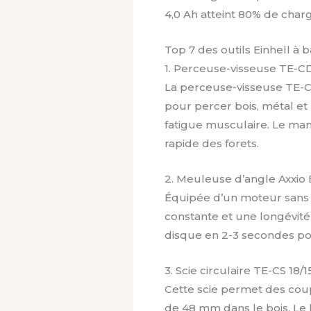
4,0 Ah atteint 80% de cha
Top 7 des outils Einhell à 
1. Perceuse-visseuse TE-CD
La perceuse-visseuse TE-CD
pour percer bois, métal et
fatigue musculaire. Le m
rapide des forets.
2. Meuleuse d’angle Axxio
Équipée d’un moteur sans b
constante et une longévité
disque en 2-3 secondes po
3. Scie circulaire TE-CS 18/1
Cette scie permet des co
de 48 mm dans le bois. Le l