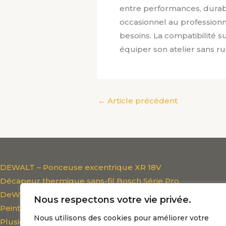
entre performances, durabil
occasionnel au profession
besoins. La compatibilité su
équiper son atelier sans r
←
Article précédent
DEWALT – Ponceuse excentrique XR 18V
Décapeur thermique sans-fil Bosch Série Pro
DeWalt D26414-QS
Nous respectons votre vie privée.
Peinture Ecologique blanche monocouche (
Nous utilisons des cookies pour améliorer votre
Plusieurs couleurs disponibles chez NATURA )