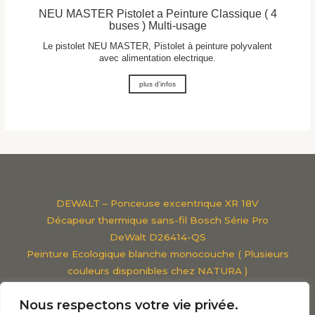
NEU MASTER Pistolet a Peinture Classique ( 4
buses ) Multi-usage
Le pistolet NEU MASTER, Pistolet à peinture polyvalent
avec alimentation electrique.
plus d'infos
DEWALT – Ponceuse excentrique XR 18V
Décapeur thermique sans-fil Bosch Série Pro
DeWalt D26414-QS
Peinture Ecologique blanche monocouche ( Plusieurs
couleurs disponibles chez NATURA )
Viscosimètre Classique
Nous respectons votre vie privée.
Pistolet à peinture parkside