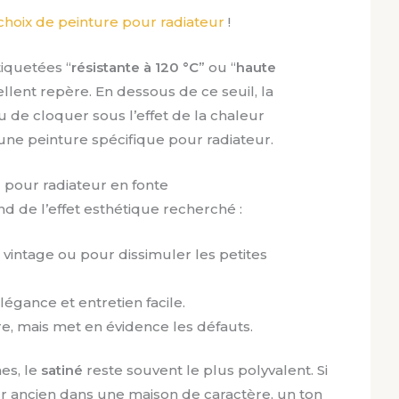
 choix de peinture pour radiateur
!
tiquetées “
résistante à 120 °C
” ou “
haute
ellent repère. En dessous de ce seuil, la
u de cloquer sous l’effet de la chaleur
 une peinture spécifique pour radiateur.
n
pour radiateur en fonte
end de l’effet esthétique recherché :
 vintage ou pour dissimuler les petites
égance et entretien facile.
re, mais met en évidence les défauts.
es, le
satiné
reste souvent le plus polyvalent. Si
r ancien dans une maison de caractère, un ton