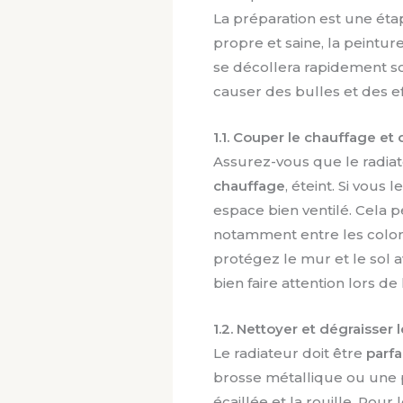
La préparation est une étap
propre et saine, la peintur
se décollera rapidement sou
causer des bulles et des e
1.1. Couper le chauffage et 
Assurez-vous que le radia
chauffage
, éteint. Si vou
espace bien ventilé. Cela 
notamment entre les colon
protégez le mur et le sol a
bien faire attention lors de
1.2. Nettoyer et dégraisser 
Le radiateur doit être
parfa
brosse métallique ou une 
écaillée et la rouille. Pour 