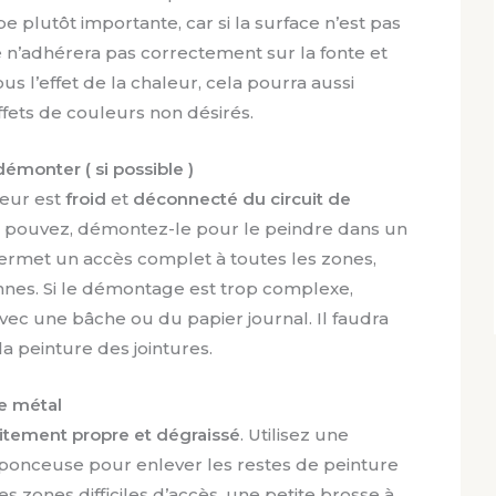
e plutôt importante, car si la surface n’est pas
e n’adhérera pas correctement sur la fonte et
s l’effet de la chaleur, cela pourra aussi
ffets de couleurs non désirés.
démonter ( si possible )
teur est
froid
et
déconnecté du circuit de
s le pouvez, démontez-le pour le peindre dans un
permet un accès complet à toutes les zones,
nes. Si le démontage est trop complexe,
vec une bâche ou du papier journal. Il faudra
 la peinture des jointures.
le métal
itement propre et dégraissé
. Utilisez une
ponceuse pour enlever les restes de peinture
les zones difficiles d’accès, une petite brosse à