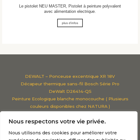
Le pistolet NEU MASTER, Pistolet à peinture polyvalent
avec alimentation electrique.
plus d'infos
DEWALT – Ponceuse excentrique XR 18V
Décapeur thermique sans-fil Bosch Série Pro
DeWalt D26414-QS
Peinture Ecologique blanche monocouche ( Plusieurs
couleurs disponibles chez NATURA )
Viscosimètre Classique
Nous respectons votre vie privée.
Pistolet à peinture parkside
Mentions légales
Nous utilisons des cookies pour améliorer votre
Les meilleures marques de peintures : Le guide