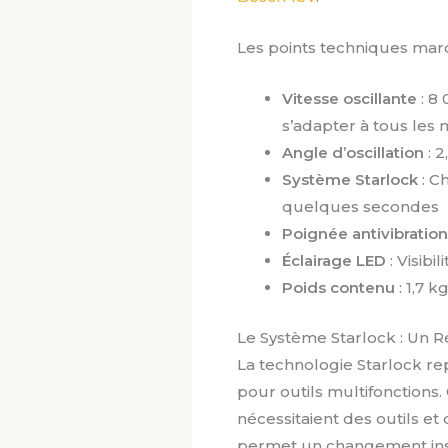
Les points techniques marq
Vitesse oscillante
: 8
s’adapter à tous les 
Angle d’oscillation
: 2
Système Starlock
: C
quelques secondes
Poignée antivibration
Éclairage LED
: Visib
Poids contenu
: 1,7 k
Le Système Starlock : Un R
La technologie Starlock re
pour outils multifonctions
nécessitaient des outils e
permet un changement insta