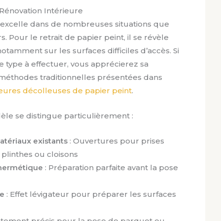
Rénovation Intérieure
h excelle dans de nombreuses situations que
 Pour le retrait de papier peint, il se révèle
tamment sur les surfaces difficiles d’accès. Si
e type à effectuer, vous apprécierez sa
méthodes traditionnelles présentées dans
eures décolleuses de papier peint
.
le se distingue particulièrement :
tériaux existants
: Ouvertures pour prises
plinthes ou cloisons
d’hermétique
: Préparation parfaite avant la pose
re
: Effet lévigateur pour préparer les surfaces
stement précis pour la pose de parquet ou