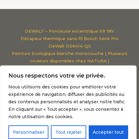
DEWALT – Ponceuse excentrique XR 18V
Décapeur thermique sans-fil Bosch Série Pro
DeWalt D26414-QS
Peinture Ecologique blanche monocouche ( Plusieurs
couleurs disponibles chez NATURA )
Viscosimètre Classique
Nous respectons votre vie privée.
Pistolet à peinture parkside
Mentions légales
Nous utilisons des cookies pour améliorer votre
Les meilleures marques de peintures : Le guide
expérience de navigation, diffuser des publicités ou
des contenus personnalisés et analyser notre trafic.
En cliquant sur « Tout accepter », vous consentez à
notre utilisation des cookies.
Copyright © 2026 Brico & Peinture
Personnaliser
Tout rejeter
Accepter tout