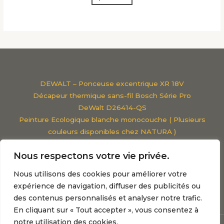
DEWALT – Ponceuse excentrique XR 18V
Décapeur thermique sans-fil Bosch Série Pro
DeWalt D26414-QS
Peinture Ecologique blanche monocouche ( Plusieurs
couleurs disponibles chez NATURA )
Viscosimètre Classique
Nous respectons votre vie privée.
Pistolet à peinture parkside
Mentions légales
Nous utilisons des cookies pour améliorer votre
Les meilleures marques de peintures : Le guide
expérience de navigation, diffuser des publicités ou
des contenus personnalisés et analyser notre trafic.
En cliquant sur « Tout accepter », vous consentez à
notre utilisation des cookies.